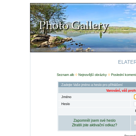
ELATERI
Seznam alb
Nejnovější obrázky
Poslední koment
Zadejte Vaše jméno a heslo pro přihlášení
Varování, váš proh
Jméno
Heslo
Zapomněl jsem své heslo
Ztratili jste aktivační odkaz?