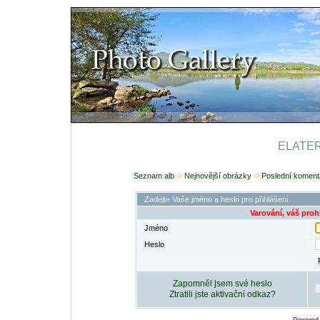
ELATERI
Seznam alb
Nejnovější obrázky
Poslední koment
Zadejte Vaše jméno a heslo pro přihlášení
Varování, váš proh
Jméno
Heslo
Zapomněl jsem své heslo
Ztratili jste aktivační odkaz?