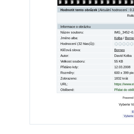
Hodnotit tento obrázek
(Aktuální hodnocení : 0.2
Rollo
Informace o obrázku
Název souboru:
IMG_3452~0.
Jméno alba:
Kolba
/
Borne
Hodnocení (32 hlas(ů)):
Klíčová slova:
Borneo
Autor:
David Kolba
Velikost souboru:
55 KB
Přidáno kdy:
12.03.2008
Rozměry:
600 x 399 pix
Zobrazeno:
1832 krát
URL:
https://www.e
Oblíbené:
Přidat do obl
Powered
Vyberte V