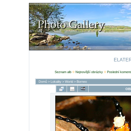
ELATERI
Seznam alb
Nejnovější obrázky
Poslední koment
Domů
>
Lokality
>
World
>
Borneo
OB