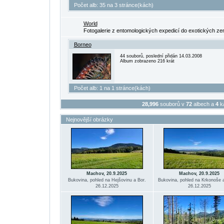
Počet alb: 35 na 3 stránce(kách)
World
Fotogalerie z entomologických expedicí do exotických ze
Borneo
44 souborů, poslední přidán 14.03.2008
Album zobrazeno 216 krát
Počet alb: 1 na 1 stránce(kách)
28,996
souborů v
72
albech a
4
ka
Nejnovější obrázky
Machov, 20.9.2025
Machov, 20.9.2025
Bukovina, pohled na Hejšovinu a Bor.
Bukovina, pohled na Krkonoše 
26.12.2025
26.12.2025