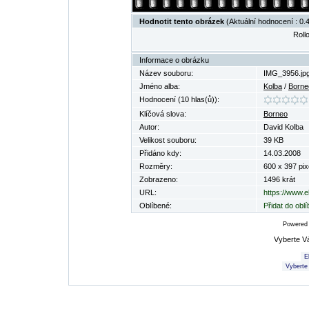
Hodnotit tento obrázek
(Aktuální hodnocení : 0.4
Rollo
Informace o obrázku
Název souboru:
IMG_3956.jp
Jméno alba:
Kolba
/
Borne
Hodnocení (10 hlas(ů)):
Klíčová slova:
Borneo
Autor:
David Kolba
Velikost souboru:
39 KB
Přidáno kdy:
14.03.2008
Rozměry:
600 x 397 pix
Zobrazeno:
1496 krát
URL:
https://www.e
Oblíbené:
Přidat do obl
Powered
Vyberte V