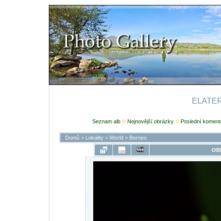
ELATERI
Seznam alb
Nejnovější obrázky
Poslední koment
Domů
>
Lokality
>
World
>
Borneo
OB