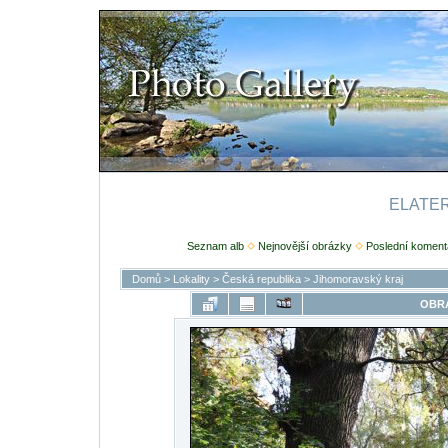
ELATERI
Seznam alb
Nejnovější obrázky
Poslední koment
Domů
>
Lokality
>
Česká republika
>
Jihomoravský kraj
OBRÁ