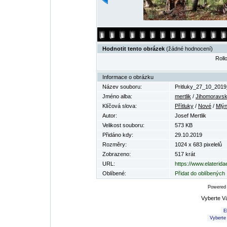
Hodnotit tento obrázek
(žádné hodnocení)
Rollo
Informace o obrázku
Název souboru:
Pritluky_27_10_2019
Jméno alba:
mertlik
/
Jihomoravsk
Klíčová slova:
Přítluky
/
Nové
/
Mlý
Autor:
Josef Mertlik
Velikost souboru:
573 KB
Přidáno kdy:
29.10.2019
Rozměry:
1024 x 683 pixelelů
Zobrazeno:
517 krát
URL:
https://www.elaterid
Oblíbené:
Přidat do oblíbených
Powered
Vyberte V