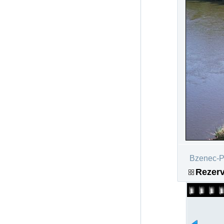
Bzenec-Př
Rezerv