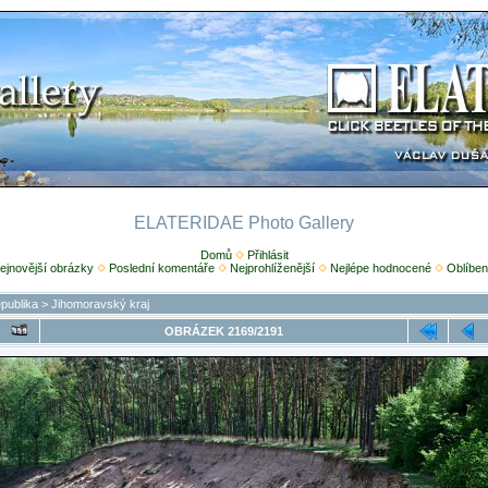
ELATERIDAE Photo Gallery
Domů
Přihlásit
ejnovější obrázky
Poslední komentáře
Nejprohlíženější
Nejlépe hodnocené
Oblíben
publika
>
Jihomoravský kraj
OBRÁZEK 2169/2191