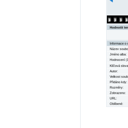
Hodnotit te
Informace o 
Název soubo
Jméno alba:
Hodnocení (1
Klíčová slova
Autor:
Velikost soub
Přidáno kdy:
Rozměry:
Zobrazeno:
URL:
Oblíbené: