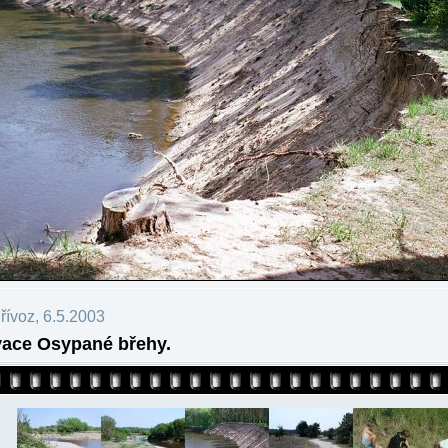
ívoz, 6.5.2003
ace Osypané břehy.