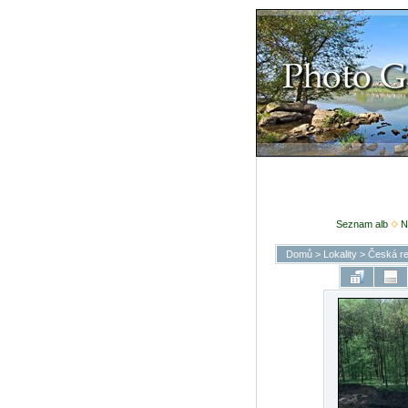
Seznam alb
N
Domů
>
Lokality
>
Česká re