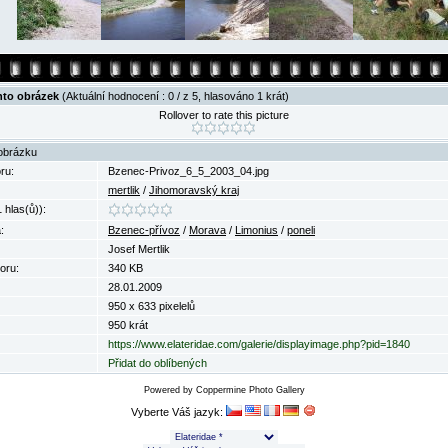
nto obrázek
(Aktuální hodnocení : 0 / z 5, hlasováno 1 krát)
Rollover to rate this picture
obrázku
ru:
Bzenec-Privoz_6_5_2003_04.jpg
mertlik
/
Jihomoravský kraj
 hlas(ů)):
:
Bzenec-přívoz
/
Morava
/
Limonius
/
poneli
Josef Mertlik
oru:
340 KB
28.01.2009
950 x 633 pixelelů
950 krát
https://www.elateridae.com/galerie/displayimage.php?pid=1840
Přidat do oblíbených
Powered by
Coppermine Photo Gallery
Vyberte Váš jazyk: