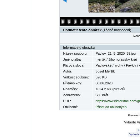
Hodnotit tento obrázek
(žádné hodnocení)
Rollo
Informace o obrázku
Název souboru:
Pavlov_21_5_2020_39.jpg
Jméno alba:
mertlik
/
Jihomoravský kraj
Klíčová slova:
Pavlovské
/
vrchy
/
Pavlov
/
Autor:
Josef Mertlik
Velikost souboru:
526 KB
Přidáno kdy:
08.06.2020
Rozměry:
1024 x 683 pixelelů
Zobrazeno:
686 krát
URL:
https://www.elateridae.com/g
Oblíbené:
Přidat do oblíbených
Powered
Vyberte V