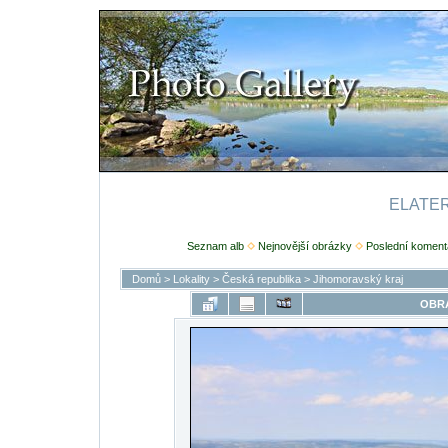
ELATERI
Seznam alb
Nejnovější obrázky
Poslední koment
Domů
>
Lokality
>
Česká republika
>
Jihomoravský kraj
OBRÁ