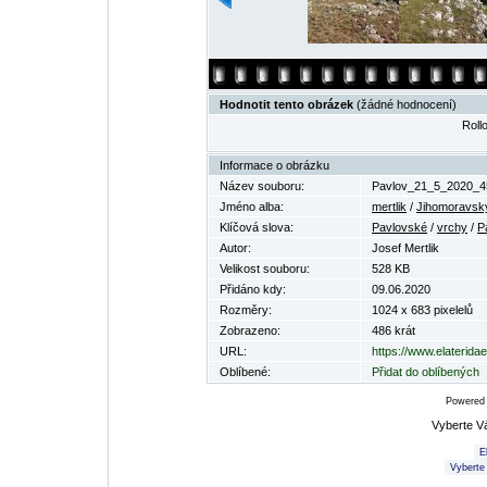
Hodnotit tento obrázek
(žádné hodnocení)
Rollo
Informace o obrázku
Název souboru:
Pavlov_21_5_2020_45
Jméno alba:
mertlik
/
Jihomoravský
Klíčová slova:
Pavlovské
/
vrchy
/
P
Autor:
Josef Mertlik
Velikost souboru:
528 KB
Přidáno kdy:
09.06.2020
Rozměry:
1024 x 683 pixelelů
Zobrazeno:
486 krát
URL:
https://www.elaterid
Oblíbené:
Přidat do oblíbených
Powered
Vyberte V