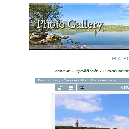
ELATERI
Seznam alb
Nejnovější obrázky
Poslední koment
Domů
>
Lokality
>
Česká republika
>
Jihomoravský kraj
OBRÁ