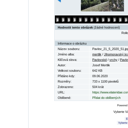
Hodnotit tento obrázek
(žádné hodnocení)
Rollo
Informace o obrázku
Název souboru:
Pavlov_21_5_2020_51.jp
Jméno alba:
mertlik
/
Jihomoravský kr
Klíčová slova:
Pavlovské
/
vrchy
/
Pavlo
Autor:
Josef Mertlik
Velikost souboru:
642 KB
Přidáno kdy:
09.06.2020
Rozměry:
733 x 1100 pixelelů
Zobrazeno:
504 krát
URL:
https://www.elateridae.c
Oblíbené:
Přidat do oblíbených
Powered
Vyberte V