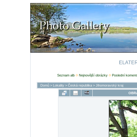
ELATERI
Seznam alb
Nejnovější obrázky
Poslední koment
Domů
>
Lokality
>
Česká republika
>
Jihomoravský kraj
OBRÁ