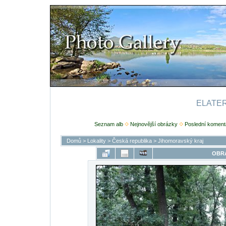
ELATERI
Seznam alb
Nejnovější obrázky
Poslední koment
Domů
>
Lokality
>
Česká republika
>
Jihomoravský kraj
OBRÁ