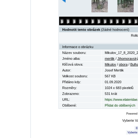
Hodnotit tento obrázek
(žádné hodnocení)
Rollo
Informace o obrázku
Název souboru:
Mikulov_17_8_2020_2
Jméno alba:
mertlik
/
Jihomoravský
Klíčová slova:
Mikulov
/
obora
/
Bulh
Autor:
Josef Mertlik
Velikost souboru:
567 KB
Přidáno kdy:
01.09.2020
Rozměry:
1024 x 683 pixelelů
Zobrazeno:
531 krát
URL:
https://www.elaterida
Oblíbené:
Přidat do oblíbených
Powered
Vyberte V