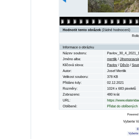
Hodnotit tento obrázek
(žádné hodnocení)
Rollo
Informace o obrázku
Název souboru:
Pavlov_30_4_2021_1
Jméno alba:
mertlik
/
Jihomoravsk
Klíčová slova:
Pavlov
/
Děvín
/
Sout
Autor:
Josef Mertlik
Velikost souboru:
378 KB
Přidáno kdy:
02.12.2021
Rozměry:
1024 x 683 pixelelů
Zobrazeno:
480 krát
URL:
https://www.elaterid
Oblíbené:
Přidat do oblíbených
Powered
Vyberte V