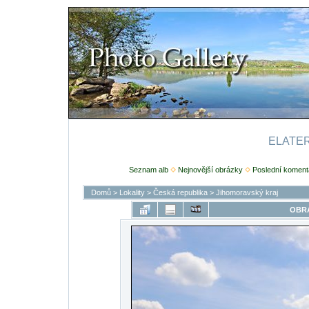
ELATERI
Seznam alb
Nejnovější obrázky
Poslední koment
Domů
>
Lokality
>
Česká republika
>
Jihomoravský kraj
OBRÁ