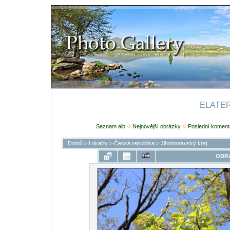
ELATERI
Seznam alb
Nejnovější obrázky
Poslední koment
Domů
>
Lokality
>
Česká republika
>
Jihomoravský kraj
OBRÁ