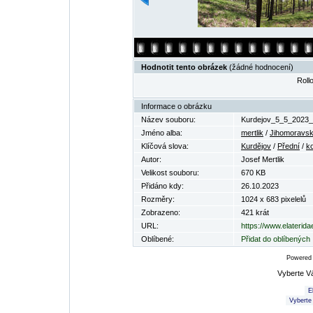
Hodnotit tento obrázek
(žádné hodnocení)
Rollo
Informace o obrázku
Název souboru:
Kurdejov_5_5_2023_
Jméno alba:
mertlik
/
Jihomoravsk
Klíčová slova:
Kurdějov
/
Přední
/
k
Autor:
Josef Mertlik
Velikost souboru:
670 KB
Přidáno kdy:
26.10.2023
Rozměry:
1024 x 683 pixelelů
Zobrazeno:
421 krát
URL:
https://www.elaterid
Oblíbené:
Přidat do oblíbených
Powered
Vyberte V