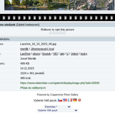
nto obrázek
(žádné hodnocení)
Rollover to rate this picture
obrázku
ru:
Lanzhot_18_10_2023_06.jpg
mertlik
/
Jihomoravský kraj
:
Lanžhot
/
obora
/
Soutok
/
Vlčí
/
alej
/
U
/
Jelení
/
louky
Josef Mertlik
oru:
499 KB
14.11.2023
1024 x 461 pixelelů
485 krát
https://www.elateridae.com/galerie/displayimage.php?pid=26599
Přidat do oblíbených
Powered by
Coppermine Photo Gallery
Vyberte Váš jazyk: