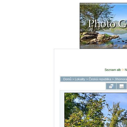
Seznam alb
N
Domů
>
Lokality
>
Česká republika
>
Jihomora