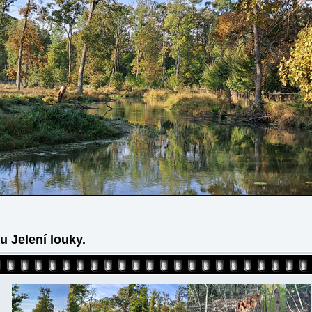
u Jelení louky.