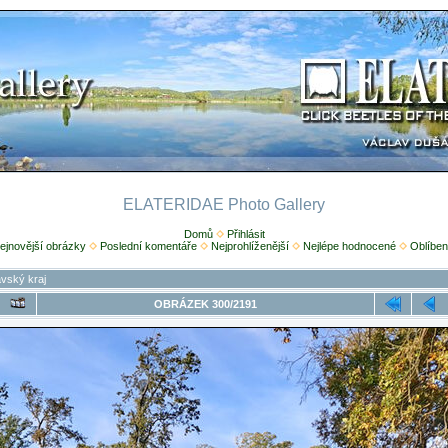
ELATERIDAE Photo Gallery
Domů
Přihlásit
ejnovější obrázky
Poslední komentáře
Nejprohlíženější
Nejlépe hodnocené
Oblíben
vský kraj
OBRÁZEK 300/2191