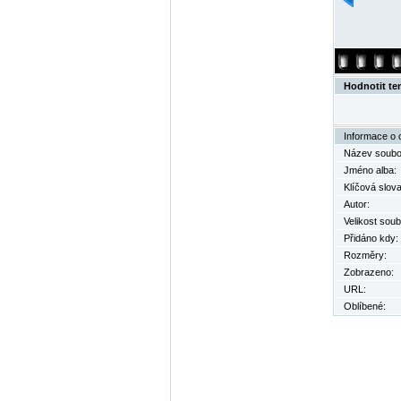
Hodnotit te
Informace o 
Název soubo
Jméno alba:
Klíčová slova
Autor:
Velikost soub
Přidáno kdy:
Rozměry:
Zobrazeno:
URL:
Oblíbené: