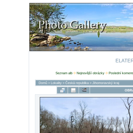
ELATERI
Seznam alb
Nejnovější obrázky
Poslední koment
Domů
>
Lokality
>
Česká republika
>
Jihomoravský kraj
OBRÁ