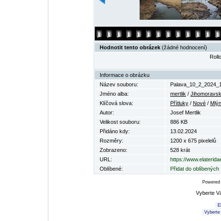
Hodnotit tento obrázek
(žádné hodnocení)
Rollo
Informace o obrázku
Název souboru:
Palava_10_2_2024_1
Jméno alba:
mertlik
/
Jihomoravsk
Klíčová slova:
Přítluky
/
Nové
/
Mlý
Autor:
Josef Mertlik
Velikost souboru:
886 KB
Přidáno kdy:
13.02.2024
Rozměry:
1200 x 675 pixelelů
Zobrazeno:
528 krát
URL:
https://www.elaterid
Oblíbené:
Přidat do oblíbených
Powered
Vyberte V