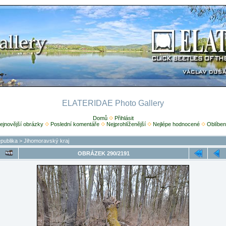
ELATERIDAE Photo Gallery
Domů
Přihlásit
ejnovější obrázky
Poslední komentáře
Nejprohlíženější
Nejlépe hodnocené
Oblíben
publika
>
Jihomoravský kraj
OBRÁZEK 290/2191