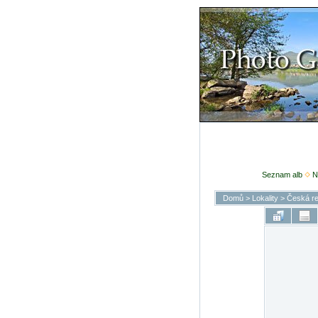
Seznam alb
N
Domů
>
Lokality
>
Česká re