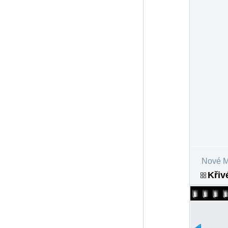
Nové M
Křiv