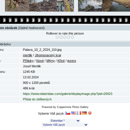
nto obrázek
(žádné hodnocení)
Rollover to rate this picture
obrázku
ru:
Palava_10_2_2024_110.jpg
mertlik
/
Jihomoravský kraj
:
Přítluky
/
Nové
/
Mlýny
/
Křivé
/
jezero
Josef Mertlik
oru:
1245 KB
13.02.2024
900 x 1200 pixelelů
486 krát
https://www.elateridae.com/galerie/displayimage.php?pid=26923
Přidat do oblíbených
Powered by
Coppermine Photo Gallery
Vyberte Váš jazyk: