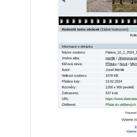
Hodnotit tento obrázek
(žádné hodnocení)
Rollo
Informace o obrázku
Název souboru:
Palava_10_2_2024_1
Jméno alba:
mertlik
/
Jihomoravsk
Klíčová slova:
Přítluky
/
Nové
/
Mlý
Autor:
Josef Mertlik
Velikost souboru:
1078 KB
Přidáno kdy:
13.02.2024
Rozměry:
1200 x 900 pixelelů
Zobrazeno:
537 krát
URL:
https://www.elaterid
Oblíbené:
Přidat do oblíbených
Powered
Vyberte V