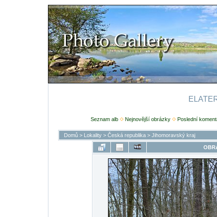
ELATERI
Seznam alb
Nejnovější obrázky
Poslední koment
Domů
>
Lokality
>
Česká republika
>
Jihomoravský kraj
OBRÁ