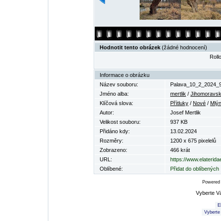
Hodnotit tento obrázek
(žádné hodnocení)
Rollo
Informace o obrázku
Název souboru:
Palava_10_2_2024_9
Jméno alba:
mertlik
/
Jihomoravsk
Klíčová slova:
Přítluky
/
Nové
/
Mlý
Autor:
Josef Mertlik
Velikost souboru:
937 KB
Přidáno kdy:
13.02.2024
Rozměry:
1200 x 675 pixelelů
Zobrazeno:
466 krát
URL:
https://www.elaterid
Oblíbené:
Přidat do oblíbených
Powered
Vyberte V