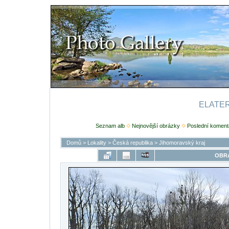
ELATERI
Seznam alb
Nejnovější obrázky
Poslední koment
Domů
>
Lokality
>
Česká republika
>
Jihomoravský kraj
OBRÁ