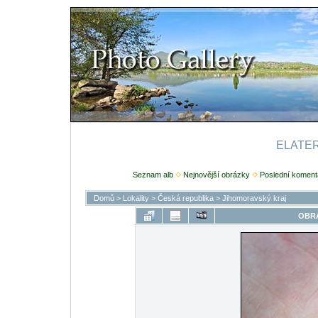
ELATERI
Seznam alb
Nejnovější obrázky
Poslední koment
Domů
>
Lokality
>
Česká republika
>
Jihomoravský kraj
OBRÁ