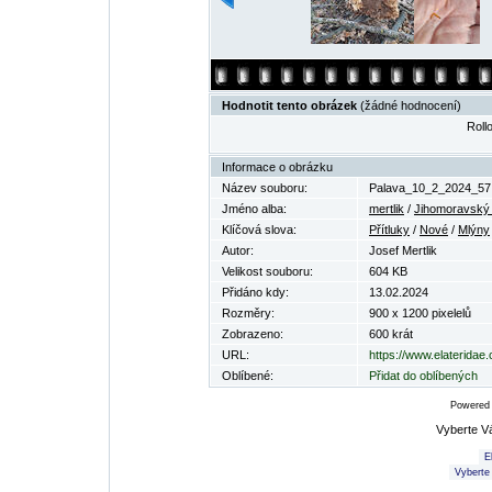
Hodnotit tento obrázek
(žádné hodnocení)
Rollo
Informace o obrázku
Název souboru:
Palava_10_2_2024_57.
Jméno alba:
mertlik
/
Jihomoravský 
Klíčová slova:
Přítluky
/
Nové
/
Mlýny
Autor:
Josef Mertlik
Velikost souboru:
604 KB
Přidáno kdy:
13.02.2024
Rozměry:
900 x 1200 pixelelů
Zobrazeno:
600 krát
URL:
https://www.elateridae
Oblíbené:
Přidat do oblíbených
Powered
Vyberte V