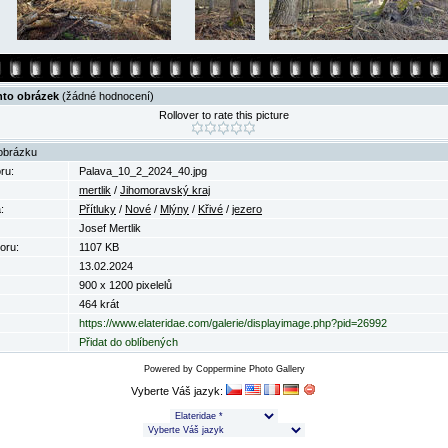
nto obrázek
(žádné hodnocení)
Rollover to rate this picture
obrázku
ru:
Palava_10_2_2024_40.jpg
mertlik
/
Jihomoravský kraj
:
Přítluky
/
Nové
/
Mlýny
/
Křivé
/
jezero
Josef Mertlik
oru:
1107 KB
13.02.2024
900 x 1200 pixelelů
464 krát
https://www.elateridae.com/galerie/displayimage.php?pid=26992
Přidat do oblíbených
Powered by
Coppermine Photo Gallery
Vyberte Váš jazyk: