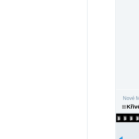
Nové M
Křiv