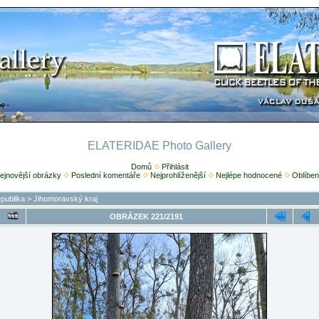
ELATERIDAE Photo Gallery
Domů
Přihlásit
ejnovější obrázky
Poslední komentáře
Nejprohlíženější
Nejlépe hodnocené
Oblíben
publika
>
Jihomoravský kraj
OBRÁZEK 221/2191