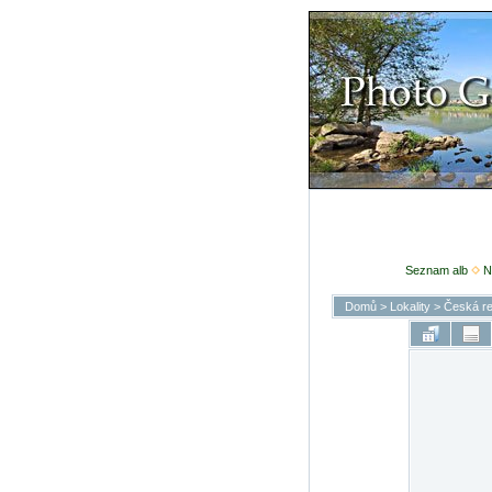
Seznam alb
N
Domů
>
Lokality
>
Česká re