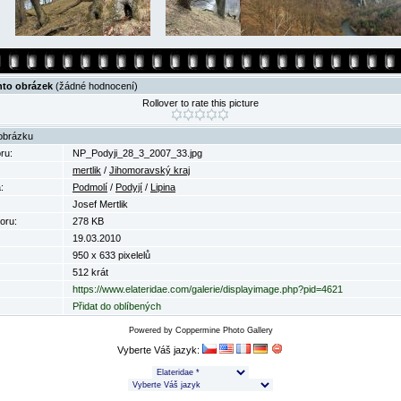
nto obrázek
(žádné hodnocení)
Rollover to rate this picture
obrázku
ru:
NP_Podyji_28_3_2007_33.jpg
mertlik
/
Jihomoravský kraj
:
Podmolí
/
Podyjí
/
Lipina
Josef Mertlik
oru:
278 KB
19.03.2010
950 x 633 pixelelů
512 krát
https://www.elateridae.com/galerie/displayimage.php?pid=4621
Přidat do oblíbených
Powered by
Coppermine Photo Gallery
Vyberte Váš jazyk: