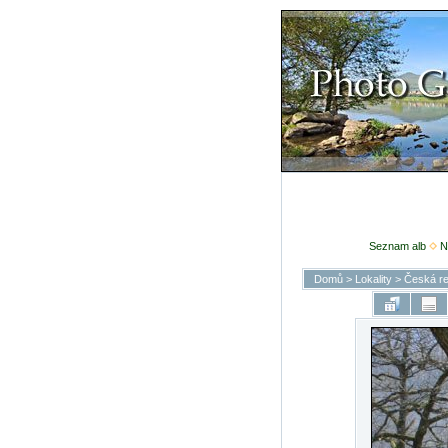
Seznam alb
N
Domů
>
Lokality
>
Česká re