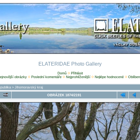
ELATERIDAE Photo Gallery
Domů
Přihlásit
ejnovější obrázky
Poslední komentáře
Nejprohlíženější
Nejlépe hodnocené
Oblíben
publika
>
Jihomoravský kraj
OBRÁZEK 1874/2191