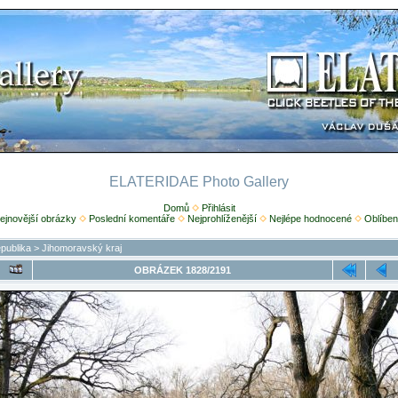
ELATERIDAE Photo Gallery
Domů
Přihlásit
ejnovější obrázky
Poslední komentáře
Nejprohlíženější
Nejlépe hodnocené
Oblíben
publika
>
Jihomoravský kraj
OBRÁZEK 1828/2191