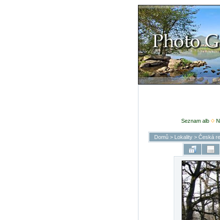
Seznam alb
N
Domů
>
Lokality
>
Česká re