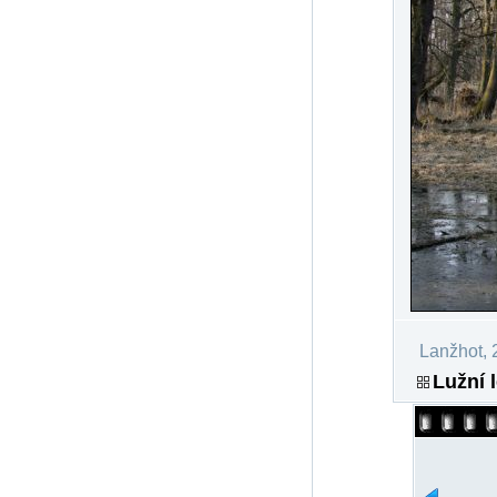
Lanžhot, 
Lužní 