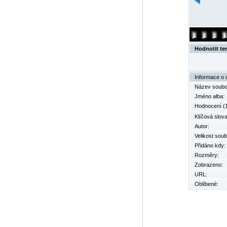
Hodnotit te
Informace o 
Název soubo
Jméno alba:
Hodnocení (1
Klíčová slova
Autor:
Velikost soub
Přidáno kdy:
Rozměry:
Zobrazeno:
URL:
Oblíbené: