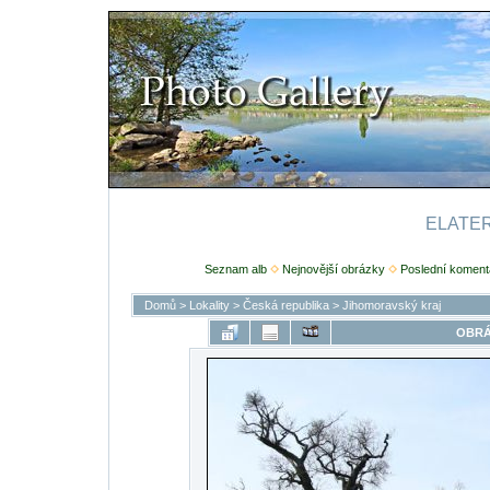
ELATERI
Seznam alb
Nejnovější obrázky
Poslední koment
Domů
>
Lokality
>
Česká republika
>
Jihomoravský kraj
OBRÁ