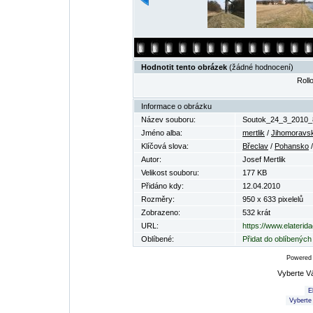
Hodnotit tento obrázek
(žádné hodnocení)
Rollo
Informace o obrázku
Název souboru:
Soutok_24_3_2010_8
Jméno alba:
mertlik
/
Jihomoravsk
Klíčová slova:
Břeclav
/
Pohansko
Autor:
Josef Mertlik
Velikost souboru:
177 KB
Přidáno kdy:
12.04.2010
Rozměry:
950 x 633 pixelelů
Zobrazeno:
532 krát
URL:
https://www.elaterid
Oblíbené:
Přidat do oblíbených
Powered
Vyberte V