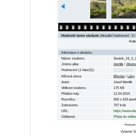
Hodnotit tento obrázek
(Aktuální hodnocení : 0 /
Rollo
Informace o obrázku
Název souboru:
Soutok_24_3_2
Jméno alba:
mertlik
/
Jihomo
Hodnocení (1 hlas(ů)):
Klíčová slova:
Břeclav
/
Lány
Autor:
Josef Mertlik
Velikost souboru:
175 KB
Přidáno kdy:
12.04.2010
Rozměry:
950 x 633 pixel
Zobrazeno:
707 krát
URL:
https://www.el
Oblíbené:
Přidat do oblí
Powered
Vyberte V