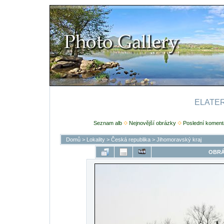
ELATERI
Seznam alb
Nejnovější obrázky
Poslední koment
Domů
>
Lokality
>
Česká republika
>
Jihomoravský kraj
OBRÁ