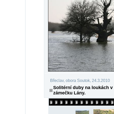
Břeclav, obora Soutok, 24.3.2010
Solitérní duby na loukách 
zámečku Lány.