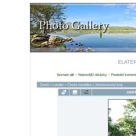
ELATERI
Seznam alb
Nejnovější obrázky
Poslední koment
Domů
>
Lokality
>
Česká republika
>
Jihomoravský kraj
OBRÁ