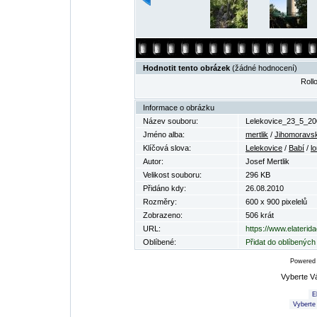
Hodnotit tento obrázek
(žádné hodnocení)
Rollo
Informace o obrázku
Název souboru:
Lelekovice_23_5_20
Jméno alba:
mertlik
/
Jihomoravsk
Klíčová slova:
Lelekovice
/
Babí
/
l
Autor:
Josef Mertlik
Velikost souboru:
296 KB
Přidáno kdy:
26.08.2010
Rozměry:
600 x 900 pixelelů
Zobrazeno:
506 krát
URL:
https://www.elaterid
Oblíbené:
Přidat do oblíbených
Powered
Vyberte V