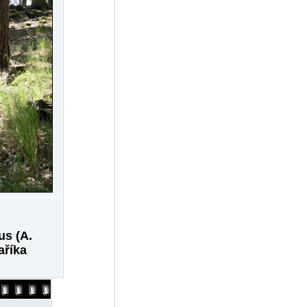
us (A.
aříka