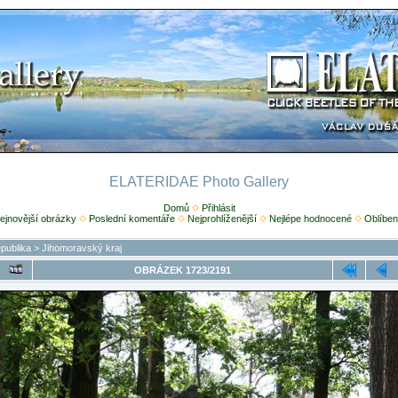
ELATERIDAE Photo Gallery
Domů
Přihlásit
ejnovější obrázky
Poslední komentáře
Nejprohlíženější
Nejlépe hodnocené
Oblíben
publika
>
Jihomoravský kraj
OBRÁZEK 1723/2191