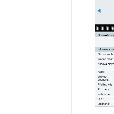
Hodnotit te
Informace o 
Název soubo
Jméno alba:
Klíčová slova
Autor:
Velikost
souboru:
Přidáno kdy:
Rozměry:
Zobrazeno:
URL:
Oblíbené: