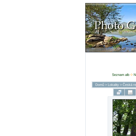
Seznam alb
N
Domů
>
Lokality
>
Česká re