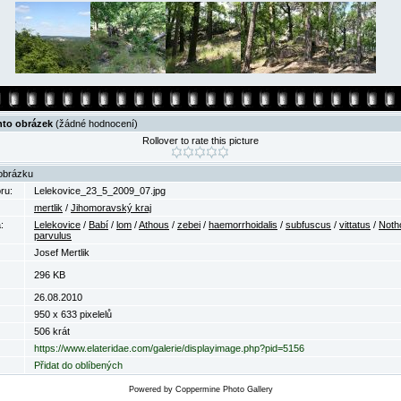
nto obrázek
(žádné hodnocení)
Rollover to rate this picture
obrázku
ru:
Lelekovice_23_5_2009_07.jpg
mertlik
/
Jihomoravský kraj
:
Lelekovice
/
Babí
/
lom
/
Athous
/
zebei
/
haemorrhoidalis
/
subfuscus
/
vittatus
/
Noth
parvulus
Josef Mertlik
296 KB
26.08.2010
950 x 633 pixelelů
506 krát
https://www.elateridae.com/galerie/displayimage.php?pid=5156
Přidat do oblíbených
Powered by
Coppermine Photo Gallery