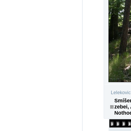
Lelekovic
Smíšen
zebei,
Nothod