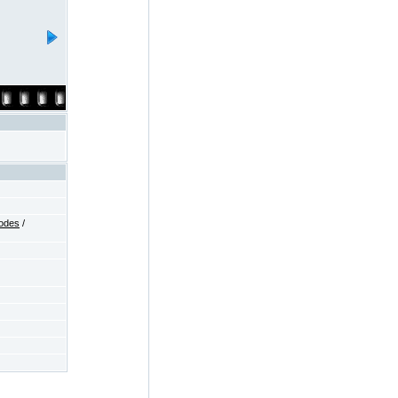
odes
/