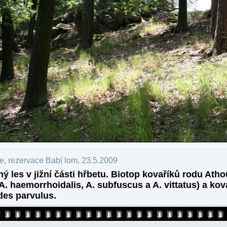
e, rezervace Babí lom, 23.5.2009
ý les v jižní části hřbetu. Biotop kovaříků rodu Atho
 A. haemorrhoidalis, A. subfuscus a A. vittatus) a kov
es parvulus.