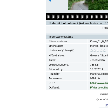
Hodnotit tento obrázek
(Aktuální hodnocení : 0 /
Rollo
Informace o obrázku
Název souboru:
Ossa_11_6_20
Jméno alba:
mertlik
/
Řecko
Hodnocení (1 hlas(ů)):
Klíčová slova:
Greece
/
Stomi
Autor:
Josef Mertlik
Velikost souboru:
338 KB
Přidáno kdy:
10.02.2014
Rozměry:
950 x 633 pixel
Zobrazeno:
949 krát
URL:
https://www.el
Oblíbené:
Přidat do oblí
Powered
Vyberte V