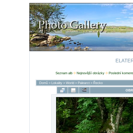
ELATERI
Seznam alb
Nejnovější obrázky
Poslední koment
Domů
>
Lokality
>
World
>
Palearct
>
Řecko
OBR