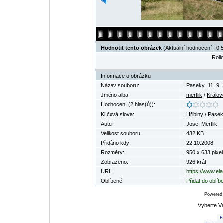
Hodnotit tento obrázek
(Aktuální hodnocení : 0.5
Rollo
Informace o obrázku
Název souboru:
Paseky_11_9_
Jméno alba:
mertlik
/
Králov
Hodnocení (2 hlas(ů)):
Klíčová slova:
Hřibiny
/
Pasek
Autor:
Josef Mertlik
Velikost souboru:
432 KB
Přidáno kdy:
22.10.2008
Rozměry:
950 x 633 pixel
Zobrazeno:
926 krát
URL:
https://www.el
Oblíbené:
Přidat do oblí
Powered
Vyberte V