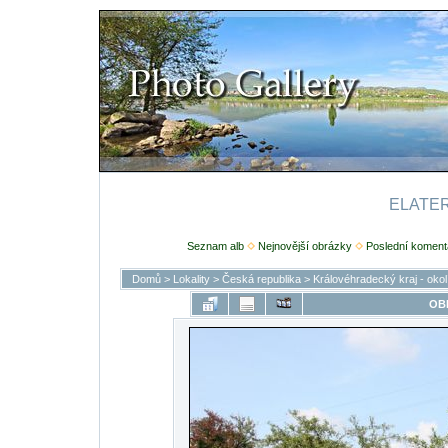
ELATERI
Seznam alb
Nejnovější obrázky
Poslední koment
Domů
>
Lokality
>
Česká republika
>
Královéhradecký kraj - okol
OB