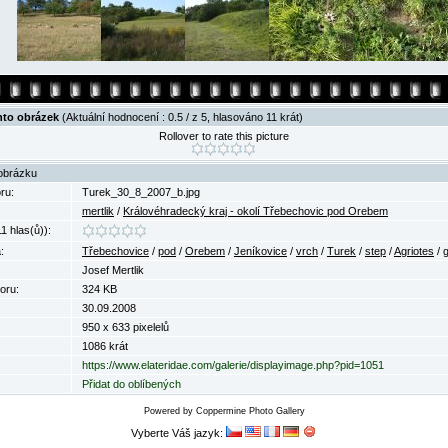
nto obrázek
(Aktuální hodnocení : 0.5 / z 5, hlasováno 11 krát)
Rollover to rate this picture
obrázku
ru:
Turek_30_8_2007_b.jpg
mertlik
/
Královéhradecký kraj - okolí Třebechovic pod Orebem
1 hlas(ů)):
:
Třebechovice
/
pod
/
Orebem
/
Jeníkovice
/
vrch
/
Turek
/
step
/
Agriotes
/
g
Josef Mertlik
oru:
324 KB
30.09.2008
950 x 633 pixelelů
1086 krát
https://www.elateridae.com/galerie/displayimage.php?pid=1051
Přidat do oblíbených
Powered by
Coppermine Photo Gallery
Vyberte Váš jazyk: