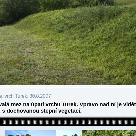
e, vrch Turek, 30.8.2007
alá mez na úpatí vrchu Turek. Vpravo nad ní je vidět
 s dochovanou stepní vegetací.