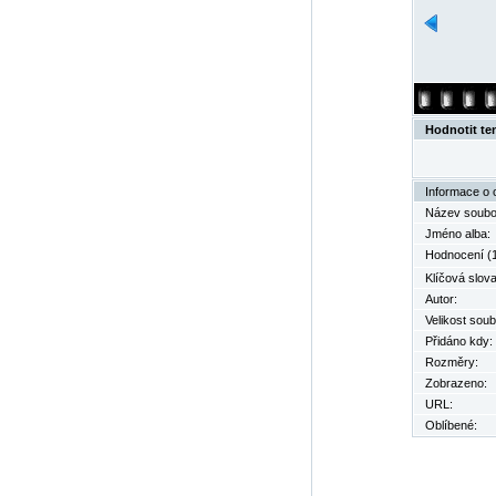
Hodnotit te
Informace o 
Název soubo
Jméno alba:
Hodnocení (1
Klíčová slova
Autor:
Velikost soub
Přidáno kdy:
Rozměry:
Zobrazeno:
URL:
Oblíbené: