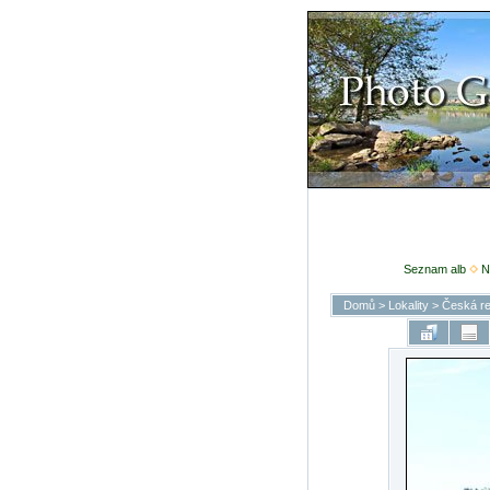
Seznam alb
N
Domů
>
Lokality
>
Česká re