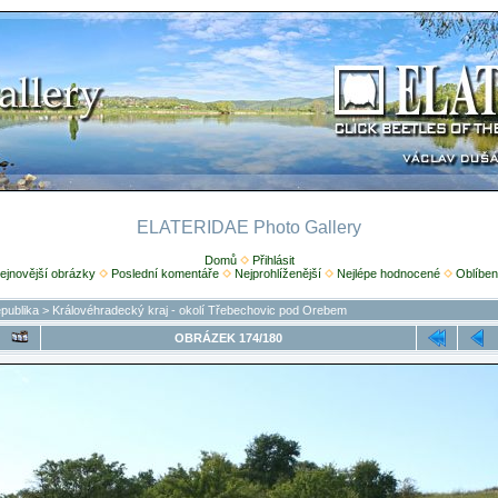
ELATERIDAE Photo Gallery
Domů
Přihlásit
ejnovější obrázky
Poslední komentáře
Nejprohlíženější
Nejlépe hodnocené
Oblíben
publika
>
Královéhradecký kraj - okolí Třebechovic pod Orebem
OBRÁZEK 174/180