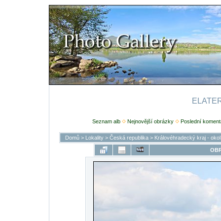
ELATERI
Seznam alb
Nejnovější obrázky
Poslední koment
Domů
>
Lokality
>
Česká republika
>
Královéhradecký kraj - oko
OBR