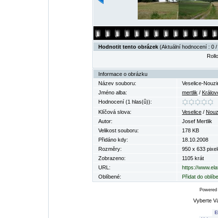
Hodnotit tento obrázek
(Aktuální hodnocení : 0 /
Rollo
Informace o obrázku
Název souboru:
Veselice-Nouz
Jméno alba:
mertlik
/
Králov
Hodnocení (1 hlas(ů)):
Klíčová slova:
Veselice
/
Nouz
Autor:
Josef Mertlik
Velikost souboru:
178 KB
Přidáno kdy:
18.10.2008
Rozměry:
950 x 633 pixel
Zobrazeno:
1105 krát
URL:
https://www.el
Oblíbené:
Přidat do oblí
Powered
Vyberte V