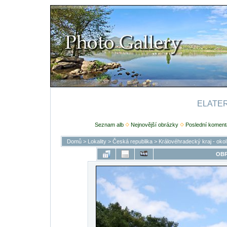
ELATERI
Seznam alb
Nejnovější obrázky
Poslední koment
Domů
>
Lokality
>
Česká republika
>
Královéhradecký kraj - oko
OBR