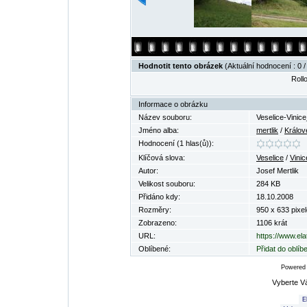
Hodnotit tento obrázek
(Aktuální hodnocení : 0 /
Rollo
Informace o obrázku
Název souboru:
Veselice-Vinic
Jméno alba:
mertlik
/
Králov
Hodnocení (1 hlas(ů)):
Klíčová slova:
Veselice
/
Vinic
Autor:
Josef Mertlik
Velikost souboru:
284 KB
Přidáno kdy:
18.10.2008
Rozměry:
950 x 633 pixel
Zobrazeno:
1106 krát
URL:
https://www.el
Oblíbené:
Přidat do oblí
Powered
Vyberte V