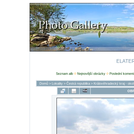
ELATERI
Seznam alb
Nejnovější obrázky
Poslední koment
Domů
>
Lokality
>
Česká republika
>
Královéhradecký kraj - oko
OBR