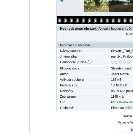
Hodnotit tento obrázek
(Aktuální hodnocení : 0 /
Rollo
Informace o obrázku
Název souboru:
Slavetin_Turi_
Jméno alba:
mertlik
/
Králov
Hodnocení (1 hlas(ů)):
Klíčová slova:
Slavětín
/
nad
Autor:
Josef Mertlik
Velikost souboru:
166 KB
Přidáno kdy:
18.10.2008
Rozměry:
950 x 633 pixel
Zobrazeno:
1148 krát
URL:
https://www.el
Oblíbené:
Přidat do oblí
Powered
Vyberte V