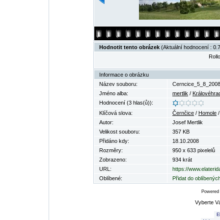
Hodnotit tento obrázek
(Aktuální hodnocení : 0.7
Rollo
Informace o obrázku
Název souboru:
Cerncice_5_8_2008
Jméno alba:
mertlik
/
Královéhrad
Hodnocení (3 hlas(ů)):
Klíčová slova:
Černčice
/
Homole
Autor:
Josef Mertlik
Velikost souboru:
357 KB
Přidáno kdy:
18.10.2008
Rozměry:
950 x 633 pixelelů
Zobrazeno:
934 krát
URL:
https://www.elateri
Oblíbené:
Přidat do oblíbenýc
Powered
Vyberte V