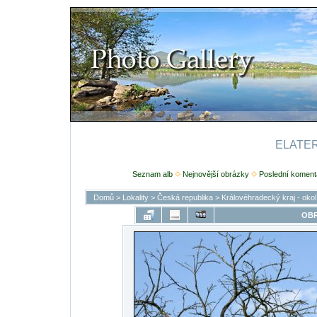
ELATERI
Seznam alb
Nejnovější obrázky
Poslední koment
Domů
>
Lokality
>
Česká republika
>
Královéhradecký kraj - oko
OBR