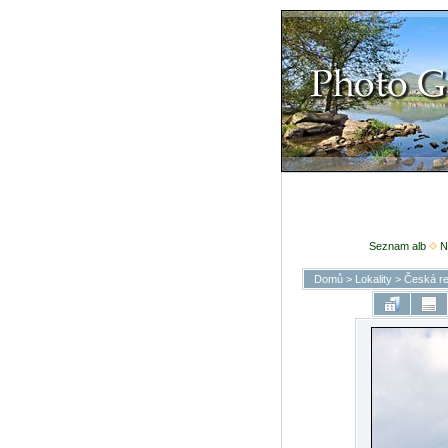
Seznam alb
N
Domů
>
Lokality
>
Česká re