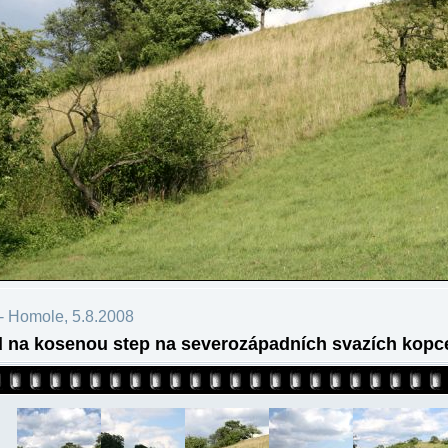
- Homole, 5.8.2008
 na kosenou step na severozápadních svazích kopc