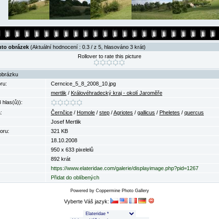
nto obrázek
(Aktuální hodnocení : 0.3 / z 5, hlasováno 3 krát)
Rollover to rate this picture
obrázku
ru:
Cerncice_5_8_2008_10.jpg
mertlik
/
Královéhradecký kraj - okolí Jaroměře
 hlas(ů)):
:
Černčice
/
Homole
/
step
/
Agriotes
/
gallicus
/
Pheletes
/
quercus
Josef Mertlik
oru:
321 KB
18.10.2008
950 x 633 pixelelů
892 krát
https://www.elateridae.com/galerie/displayimage.php?pid=1267
Přidat do oblíbených
Powered by
Coppermine Photo Gallery
Vyberte Váš jazyk: