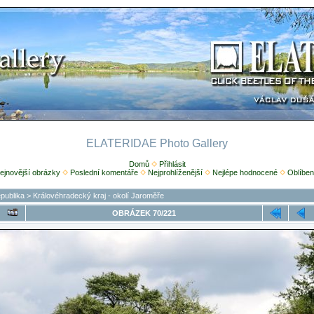
ELATERIDAE Photo Gallery
Domů
Přihlásit
ejnovější obrázky
Poslední komentáře
Nejprohlíženější
Nejlépe hodnocené
Oblíben
publika
>
Královéhradecký kraj - okolí Jaroměře
OBRÁZEK 70/221