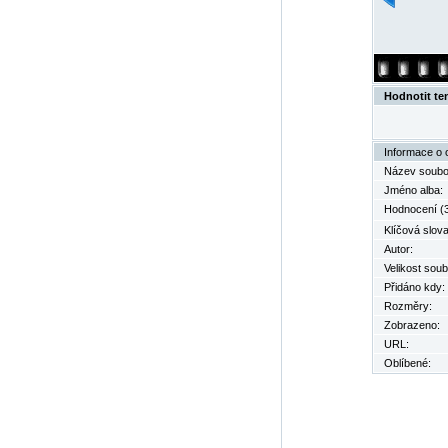
Hodnotit te
Informace o 
Název soubo
Jméno alba:
Hodnocení (3
Klíčová slova
Autor:
Velikost soub
Přidáno kdy:
Rozměry:
Zobrazeno:
URL:
Oblíbené: