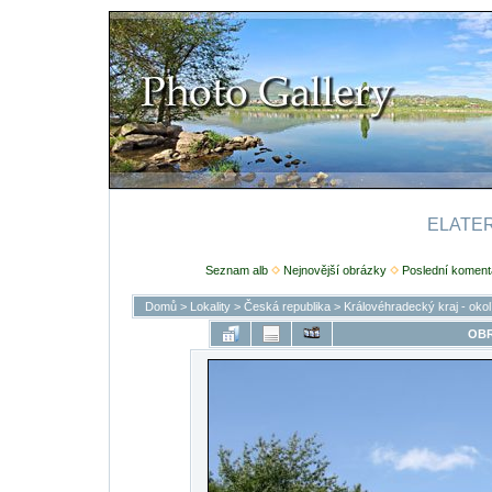
ELATERI
Seznam alb
Nejnovější obrázky
Poslední koment
Domů
>
Lokality
>
Česká republika
>
Královéhradecký kraj - oko
OBR