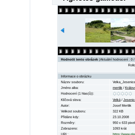
Hodnotit tento obrázek
(Aktuální hodnocení : 0 /
Rollo
Informace o obrázku
Název souboru:
Velka_Jesenic
Jméno alba:
mertlik
/
Králov
Hodnocení (1 hlas(ů)):
Klíčová slova:
Velká
/
Jesenic
Autor:
Josef Mertlik
Velikost souboru:
322 KB
Přidáno kdy:
23.10.2008
Rozměry:
950 x 633 pixel
Zobrazeno:
1093 krát
URL:
https://www.el