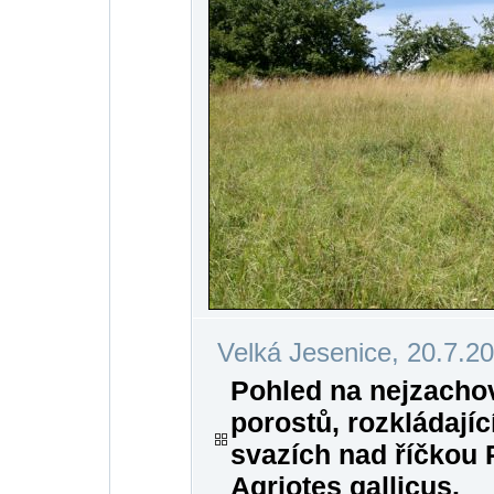
Velká Jesenice, 20.7.2
Pohled na nejzachov
porostů, rozkládají
svazích nad říčkou 
Agriotes gallicus.