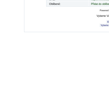
Oblíbené:
Přidat do oblí
Powered
Vyberte V