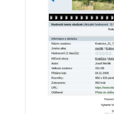
Hodnotit tento obrázek
(Aktuální hodnocení : 0 /
Rollo
Informace o obrázku
Název souboru:
Krabcice_21_7
Jméno alba:
mertlik
/
Králov
Hodnocení (1 hlas(ů)):
Klíčová slova:
Krabčice
/
Agri
Autor:
Josef Mertlik
Velikost souboru:
331 KB
Přidáno kdy:
04.11.2009
Rozměry:
950 x 633 pixel
Zobrazeno:
992 krát
URL:
https://www.el
Oblíbené:
Přidat do oblí
Powered
Vyberte V