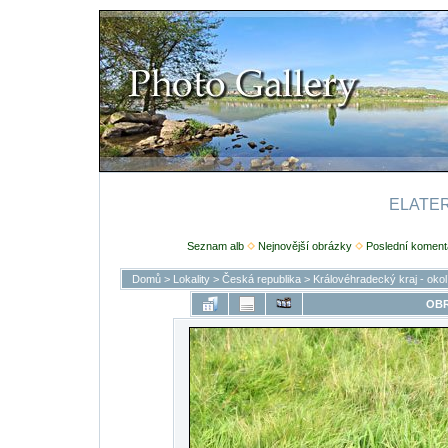
ELATERI
Seznam alb
Nejnovější obrázky
Poslední koment
Domů
>
Lokality
>
Česká republika
>
Královéhradecký kraj - oko
OBR