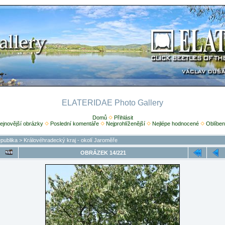
ELATERIDAE Photo Gallery
Domů
Přihlásit
ejnovější obrázky
Poslední komentáře
Nejprohlíženější
Nejlépe hodnocené
Oblíben
publika
>
Královéhradecký kraj - okolí Jaroměře
OBRÁZEK 14/221