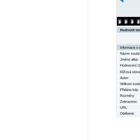
Hodnotit te
Informace o 
Název soubo
Jméno alba:
Hodnocení (1
Klíčová slova
Autor:
Velikost soub
Přidáno kdy:
Rozměry:
Zobrazeno:
URL:
Oblíbené: