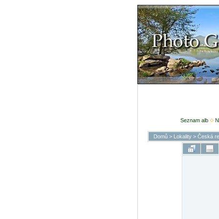
Seznam alb
N
Domů
>
Lokality
>
Česká re