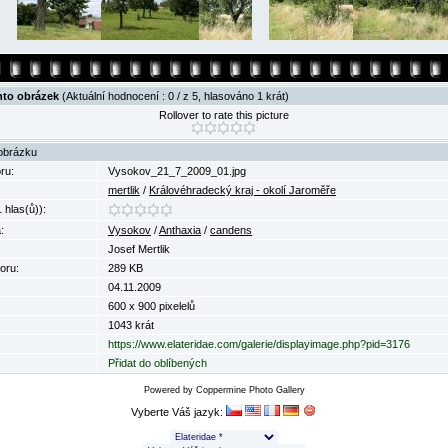
nto obrázek
(Aktuální hodnocení : 0 / z 5, hlasováno 1 krát)
Rollover to rate this picture
obrázku
ru:
Vysokov_21_7_2009_01.jpg
mertlik
/
Královéhradecký kraj - okolí Jaroměře
 hlas(ů)):
:
Vysokov
/
Anthaxia
/
candens
Josef Mertlik
oru:
289 KB
04.11.2009
600 x 900 pixelelů
1043 krát
https://www.elateridae.com/galerie/displayimage.php?pid=3176
Přidat do oblíbených
Powered by
Coppermine Photo Gallery
Vyberte Váš jazyk: