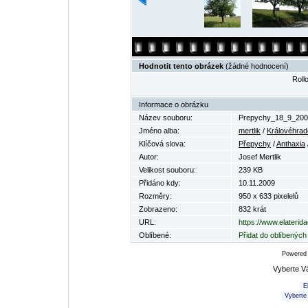
Hodnotit tento obrázek
(žádné hodnocení)
Rollo
Informace o obrázku
Název souboru:
Prepychy_18_9_200
Jméno alba:
mertlik
/
Královéhrad
Klíčová slova:
Přepychy
/
Anthaxia
Autor:
Josef Mertlik
Velikost souboru:
239 KB
Přidáno kdy:
10.11.2009
Rozměry:
950 x 633 pixelelů
Zobrazeno:
832 krát
URL:
https://www.elaterid
Oblíbené:
Přidat do oblíbených
Powered
Vyberte V