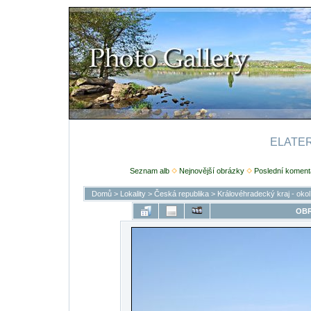
ELATERI
Seznam alb
Nejnovější obrázky
Poslední koment
Domů
>
Lokality
>
Česká republika
>
Královéhradecký kraj - oko
OBR