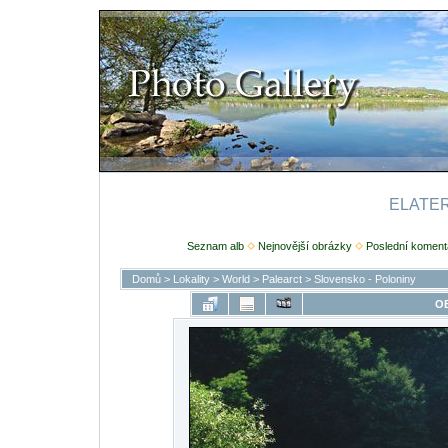
ELATERI
Seznam alb
Nejnovější obrázky
Poslední koment
Domů
>
Lokality
>
World
>
Palearct
>
Slovensko - Poloniny
O