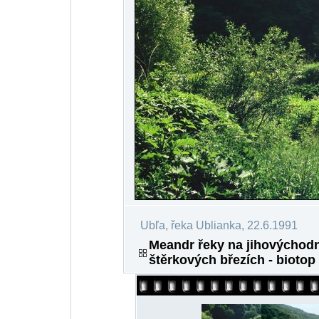
Ubľa, řeka Ublianka, 22.6.1991
Meandr řeky na jihovýchodn
štěrkových březích - bioto