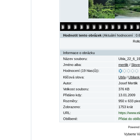
Hodnotit tento obrázek
(Aktuální hodnocení : 0.6
Rollo
Informace o obrázku
Název souboru:
Ubla_22_6_19
Jméno alba:
mertlik
/
Slove
Hodnocení (19 hlas(ů)):
Klíčová slova:
Ubľa
/
Ubliank
Autor:
Josef Mertlik
Velikost souboru:
376 KB
Přidáno kdy:
13.01.2009
Rozměry:
950 x 633 pixe
Zobrazeno:
1753 krát
URL:
https://www.e
Oblíbené:
Přidat do obl
Powered
Vyberte V