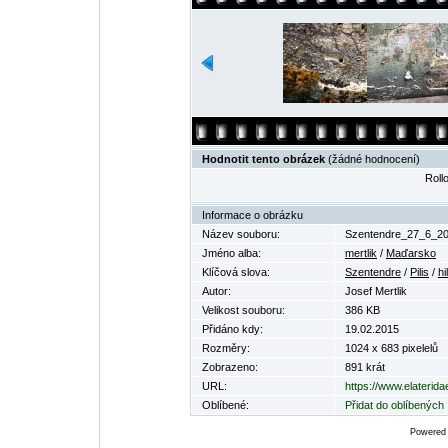
Hodnotit tento obrázek
(žádné hodnocení)
Rollo
Informace o obrázku
Název souboru:
Szentendre_27_6_20
Jméno alba:
mertlik
/
Maďarsko
Klíčová slova:
Szentendre
/
Pilis
/
hi
Autor:
Josef Mertlik
Velikost souboru:
386 KB
Přidáno kdy:
19.02.2015
Rozměry:
1024 x 683 pixelelů
Zobrazeno:
891 krát
URL:
https://www.elaterid
Oblíbené:
Přidat do oblíbených
Powered