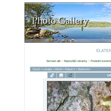
ELATERI
Seznam alb
Nejnovější obrázky
Poslední koment
Domů
>
Lokality
>
World
>
Palearct
>
Maďarsko
OB