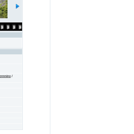
ennnino
/