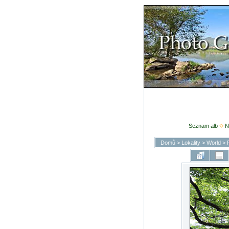
Seznam alb
N
Domů
>
Lokality
>
World
>