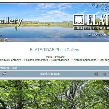
ELATERIDAE Photo Gallery
Domů
Přihlásit
ejnovější obrázky
Poslední komentáře
Nejprohlíženější
Nejlépe hodnocené
Oblíben
Palearct
>
Itálie
OBRÁZEK 1/208