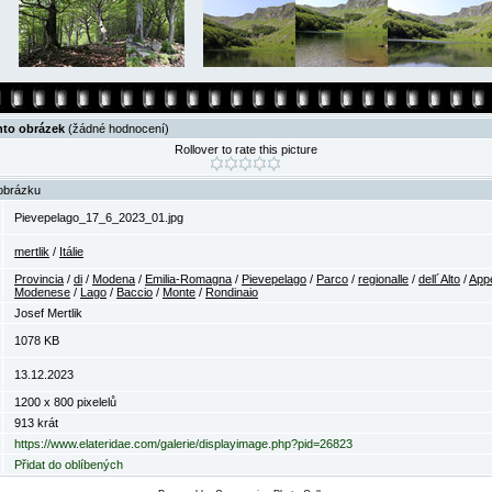
nto obrázek
(žádné hodnocení)
Rollover to rate this picture
obrázku
Pievepelago_17_6_2023_01.jpg
mertlik
/
Itálie
Provincia
/
di
/
Modena
/
Emilia-Romagna
/
Pievepelago
/
Parco
/
regionalle
/
dell´Alto
/
App
Modenese
/
Lago
/
Baccio
/
Monte
/
Rondinaio
Josef Mertlik
1078 KB
13.12.2023
1200 x 800 pixelelů
913 krát
https://www.elateridae.com/galerie/displayimage.php?pid=26823
Přidat do oblíbených