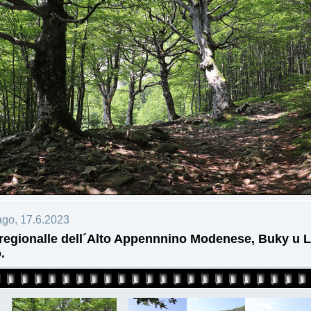
ago, 17.6.2023
regionalle dell´Alto Appennnino Modenese, Buky u 
.