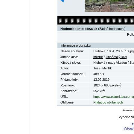
Hodnotit tento obrázek
(žádné hodnocení)
Rollo
Informace o obrázku
Název souboru:
Hluboka_18_4_2009_13.jpg
Jméno alba:
mertlik
/
Jihočeský kraj
Klíčová slova:
Hluboká
/
nad
/
Vltavou
/
St
Autor:
Josef Mertlik
Velikost souboru:
489 KB
Přidáno kdy:
13.02.2019
Rozměry:
1024 x 683 pixelelů
Zobrazeno:
552 krát
URL:
https://www.elateridae.com
Oblíbené:
Přidat do oblíbených
Powered
Vyberte V