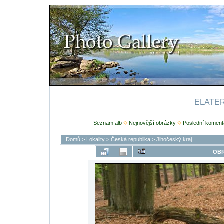
ELATERI
Seznam alb
Nejnovější obrázky
Poslední koment
Domů
>
Lokality
>
Česká republika
>
Jihočeský kraj
OBR