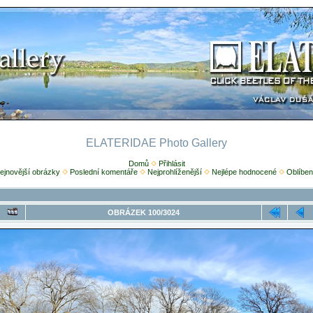
ELATERIDAE Photo Gallery
Domů
Přihlásit
ejnovější obrázky
Poslední komentáře
Nejprohlíženější
Nejlépe hodnocené
Oblíben
OBRÁZEK 100/3024