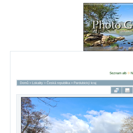
Seznam alb
N
Domů
>
Lokality
>
Česká republika
>
Pardubický kraj