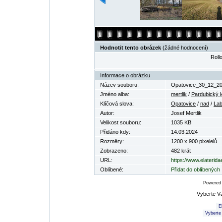
Hodnotit tento obrázek
(žádné hodnocení)
Rollo
Informace o obrázku
Název souboru:
Opatovice_30_12_20
Jméno alba:
mertlik
/
Pardubický k
Klíčová slova:
Opatovice
/
nad
/
La
Autor:
Josef Mertlik
Velikost souboru:
1035 KB
Přidáno kdy:
14.03.2024
Rozměry:
1200 x 900 pixelelů
Zobrazeno:
482 krát
URL:
https://www.elaterid
Oblíbené:
Přidat do oblíbených
Powered
Vyberte V