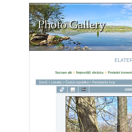
ELATERI
Seznam alb
Nejnovější obrázky
Poslední koment
Domů
>
Lokality
>
Česká republika
>
Pardubický kraj
OBR