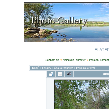
ELATERI
Seznam alb
Nejnovější obrázky
Poslední koment
Domů
>
Lokality
>
Česká republika
>
Pardubický kraj
OBR