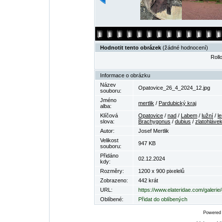
Hodnotit tento obrázek
(žádné hodnocení)
Rollo
Informace o obrázku
Název
Opatovice_26_4_2024_12.jpg
souboru:
Jméno
mertlik
/
Pardubický kraj
alba:
Klíčová
Opatovice
/
nad
/
Labem
/
lužní
/
l
slova:
Brachygonus
/
dubius
/
zlatohláve
Autor:
Josef Mertlik
Velikost
947 KB
souboru:
Přidáno
02.12.2024
kdy:
Rozměry:
1200 x 900 pixelelů
Zobrazeno:
442 krát
URL:
https://www.elateridae.com/galeri
Oblíbené:
Přidat do oblíbených
Powered