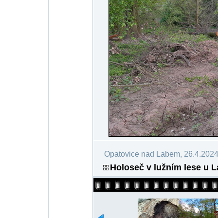
Opatovice nad Labem, 26.4.202
Holoseč v lužním lese u L