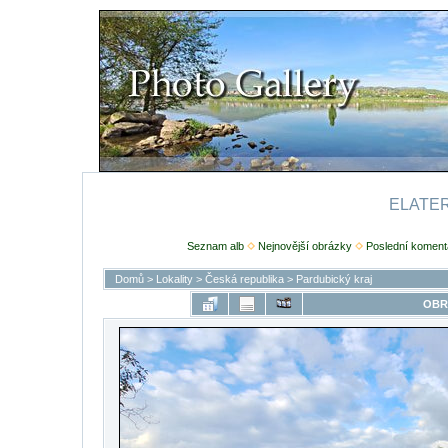
ELATERI
Seznam alb
Nejnovější obrázky
Poslední koment
Domů
>
Lokality
>
Česká republika
>
Pardubický kraj
OBR