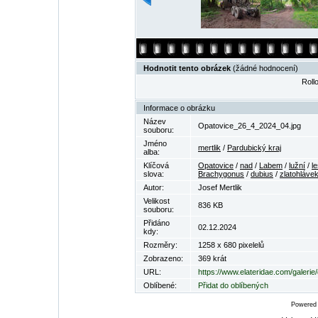
Hodnotit tento obrázek
(žádné hodnocení)
Rollo
Informace o obrázku
Název
Opatovice_26_4_2024_04.jpg
souboru:
Jméno
mertlik
/
Pardubický kraj
alba:
Klíčová
Opatovice
/
nad
/
Labem
/
lužní
/
l
slova:
Brachygonus
/
dubius
/
zlatohláve
Autor:
Josef Mertlik
Velikost
836 KB
souboru:
Přidáno
02.12.2024
kdy:
Rozměry:
1258 x 680 pixelelů
Zobrazeno:
369 krát
URL:
https://www.elateridae.com/galeri
Oblíbené:
Přidat do oblíbených
Powered