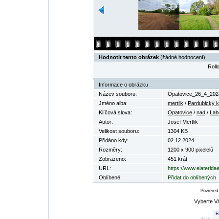
Hodnotit tento obrázek
(žádné hodnocení)
Rollo
Informace o obrázku
Název souboru:
Opatovice_26_4_202
Jméno alba:
mertlik
/
Pardubický k
Klíčová slova:
Opatovice
/
nad
/
La
Autor:
Josef Mertlik
Velikost souboru:
1304 KB
Přidáno kdy:
02.12.2024
Rozměry:
1200 x 900 pixelelů
Zobrazeno:
451 krát
URL:
https://www.elaterid
Oblíbené:
Přidat do oblíbených
Powered
Vyberte V