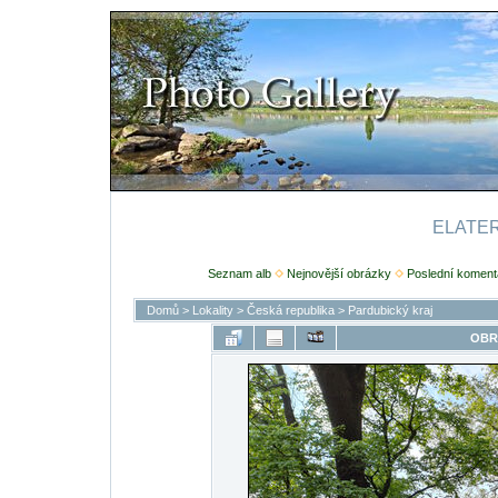
ELATERI
Seznam alb
Nejnovější obrázky
Poslední koment
Domů
>
Lokality
>
Česká republika
>
Pardubický kraj
OBR