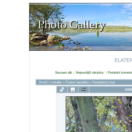
ELATERI
Seznam alb
Nejnovější obrázky
Poslední koment
Domů
>
Lokality
>
Česká republika
>
Pardubický kraj
OBR