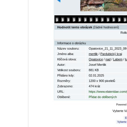
Hodnotit tento obrázek
(žádné hodnocení)
Rollo
Informace o obrázku
Název souboru:
Opatovice_21_11_2023_08~
Jméno alba:
mertlik
/
Pardubický kraj
Klíčová slova:
Opatovice
/
nad
/
Labem
/
l
Autor:
Josef Mertlik
Velikost souboru:
881 KB
Přidáno kdy:
02.01.2025
Rozměry:
1200 x 900 pixelelů
Zobrazeno:
474 krát
URL:
https://www.elateridae.com
Oblíbené:
Přidat do oblíbených
Powered
Vyberte V