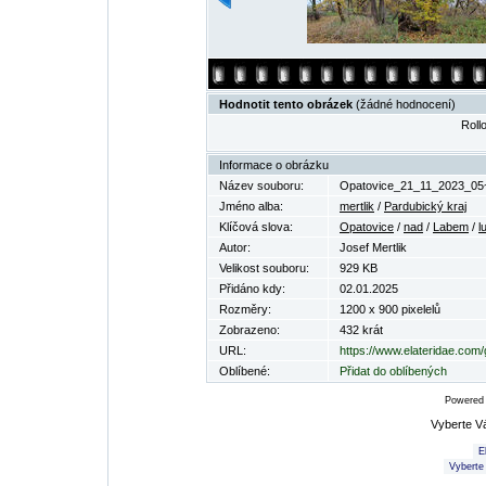
Hodnotit tento obrázek
(žádné hodnocení)
Rollo
Informace o obrázku
Název souboru:
Opatovice_21_11_2023_05~
Jméno alba:
mertlik
/
Pardubický kraj
Klíčová slova:
Opatovice
/
nad
/
Labem
/
l
Autor:
Josef Mertlik
Velikost souboru:
929 KB
Přidáno kdy:
02.01.2025
Rozměry:
1200 x 900 pixelelů
Zobrazeno:
432 krát
URL:
https://www.elateridae.com
Oblíbené:
Přidat do oblíbených
Powered
Vyberte V