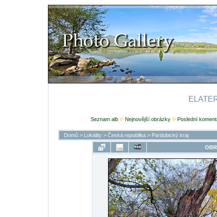
ELATERI
Seznam alb
Nejnovější obrázky
Poslední koment
Domů
>
Lokality
>
Česká republika
>
Pardubický kraj
OBR