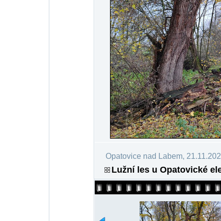
Opatovice nad Labem, 21.11.20
Lužní les u Opatovické ele