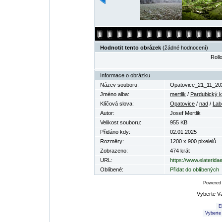
Hodnotit tento obrázek
(žádné hodnocení)
Rollo
Informace o obrázku
Název souboru:
Opatovice_21_11_20
Jméno alba:
mertlik
/
Pardubický k
Klíčová slova:
Opatovice
/
nad
/
La
Autor:
Josef Mertlik
Velikost souboru:
955 KB
Přidáno kdy:
02.01.2025
Rozměry:
1200 x 900 pixelelů
Zobrazeno:
474 krát
URL:
https://www.elaterid
Oblíbené:
Přidat do oblíbených
Powered
Vyberte V